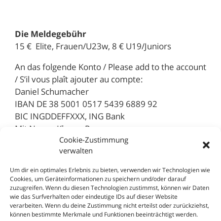
Die Meldegebühr
15 € Elite, Frauen/U23w, 8 € U19/Juniors
An das folgende Konto / Please add to the account
/ S’il vous plaît ajouter au compte:
Daniel Schumacher
IBAN DE 38 5001 0517 5439 6889 92
BIC INGDDEFFXXX, ING Bank
Mit Name, Klasse, Rennen
Cookie-Zustimmung
verwalten
Die Überweisung des Nenngeldes ist
Um dir ein optimales Erlebnis zu bieten, verwenden wir Technologien wie
Cookies, um Geräteinformationen zu speichern und/oder darauf
Startvorraussetzung.
zuzugreifen. Wenn du diesen Technologien zustimmst, können wir Daten
wie das Surfverhalten oder eindeutige IDs auf dieser Website
verarbeiten. Wenn du deine Zustimmung nicht erteilst oder zurückziehst,
können bestimmte Merkmale und Funktionen beeinträchtigt werden.