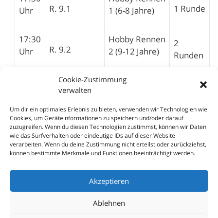
R. 9.1
1 Runde
Uhr
1 (6-8 Jahre)
17:30
Hobby Rennen
2
R. 9.2
Uhr
2 (9-12 Jahre)
Runden
Cookie-Zustimmung
Hobby Rennen
18:00
30
verwalten
3 (ab 14 Jahre
R. 10.1
Uhr
Minuten
und älter)
Um dir ein optimales Erlebnis zu bieten, verwenden wir Technologien wie
Cookies, um Geräteinformationen zu speichern und/oder darauf
zuzugreifen. Wenn du diesen Technologien zustimmst, können wir Daten
wie das Surfverhalten oder eindeutige IDs auf dieser Website
Afterraceparty mit 4-Miles-2-Frankenstein
verarbeiten. Wenn du deine Zustimmung nicht erteilst oder zurückziehst,
können bestimmte Merkmale und Funktionen beeinträchtigt werden.
Akzeptieren
Ablehnen