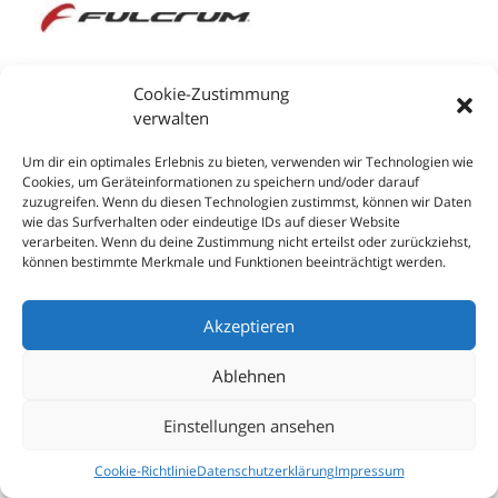
Cookie-Zustimmung
verwalten
Um dir ein optimales Erlebnis zu bieten, verwenden wir Technologien wie
Cookies, um Geräteinformationen zu speichern und/oder darauf
zuzugreifen. Wenn du diesen Technologien zustimmst, können wir Daten
wie das Surfverhalten oder eindeutige IDs auf dieser Website
© 2026 Förderverein Radsport Hessische Bergstraße e.V. |
verarbeiten. Wenn du deine Zustimmung nicht erteilst oder zurückziehst,
Impressum
|
Datenschutzerklärung
|
Kontakt
können bestimmte Merkmale und Funktionen beeinträchtigt werden.
Akzeptieren
Ablehnen
Einstellungen ansehen
Cookie-Richtlinie
Datenschutzerklärung
Impressum